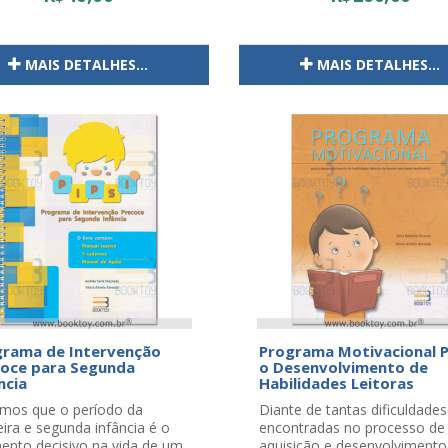
MAIS DETALHES...
MAIS DETALHES...
grama de Intervenção
Programa Motivacional 
coce para Segunda
o Desenvolvimento de
ncia
Habilidades Leitoras
mos que o período da
Diante de tantas dificuldades
ira e segunda infância é o
encontradas no processo de
nto decisivo na vida de um
aquisição e desenvolvimento