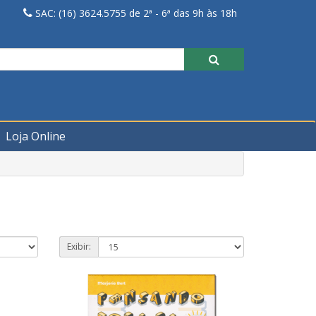
SAC: (16) 3624.5755 de 2ª - 6ª das 9h às 18h
Loja Online
Exibir: