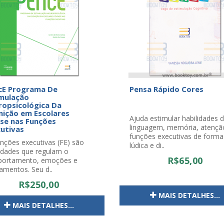
cE Programa De
Pensa Rápido Cores
mulação
opsicológica Da
ição em Escolares
Ajuda estimular habilidades 
se nas Funções
linguagem, memória, atençã
utivas
funções executivas de forma
nções executivas (FE) são
lúdica e di..
lidades que regulam o
R$65,00
ortamento, emoções e
amentos. Seu d..
R$250,00
MAIS DETALHES...
MAIS DETALHES...