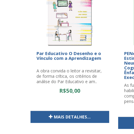
Par Educativo O Desenho e o
PEN
Vínculo com a Aprendizagem
Esti
Neur
Cogn
A obra convida o leitor a revisitar,
Ênfa
de forma crítica, os critérios de
Exec
análise do Par Educativo e am..
As fu
R$50,00
habi
comp
pens
MAIS DETALHES...