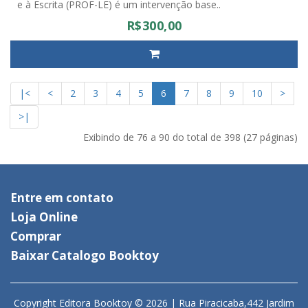
e à Escrita (PROF-LE) é um intervenção base..
R$300,00
|<
<
2
3
4
5
6
7
8
9
10
>
>|
Exibindo de 76 a 90 do total de 398 (27 páginas)
Entre em contato
Loja Online
Comprar
Baixar Catalogo Booktoy
Copyright Editora Booktoy © 2026 | Rua Piracicaba,442 Jardim