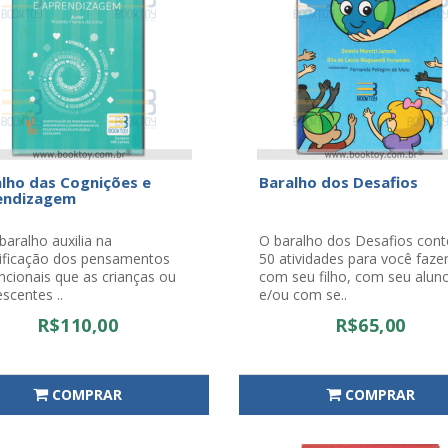
lho das Cognições e
Baralho dos Desafios
endizagem
baralho auxilia na
O baralho dos Desafios con
tificação dos pensamentos
50 atividades para você faze
ncionais que as crianças ou
com seu filho, com seu alun
scentes ..
e/ou com se..
R$110,00
R$65,00
COMPRAR
COMPRAR