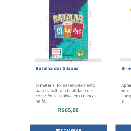
Batalha das Sílabas
Bri
O material foi desenvolvimento
Apren
para trabalhar a habilidade de
lidar
consciência silábica em crianças
comp
na fa..
a..
R$65,00
COMPRAR