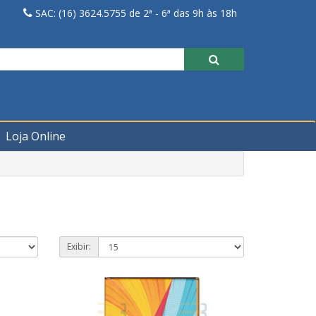
SAC: (16) 3624.5755 de 2ª - 6ª das 9h às 18h
Loja Online
Exibir: