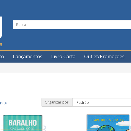
to
Lançamentos
Livro Carta
Outlet/Promoções
Organizar por:
 (0)