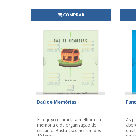
COMPRAR
Baú de Memórias
Funç
Este jogo estimula a melhora da
As p
memória e da organização do
abor
discurso. Basta escolher um dos
das 
10 temas..
no co