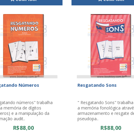
gatando Números
Resgatando Sons
gatando números" trabalha
" Resgatando Sons" trabalh
a memória de dígitos
a memória fonológica atravé
eros) e a manipulação da
armazenamento e resgate 
mação audit..
pseudopa..
R$88,00
R$88,00