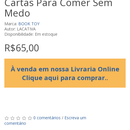
Cartas Para Comer Sem
Medo
Marca:
BOOK TOY
Autor: LACATIVA
Disponibilidade: Em estoque
R$65,00
À venda em nossa Livraria Online
Clique aqui para comprar.
.
0 comentários
/
Escreva um
comentário