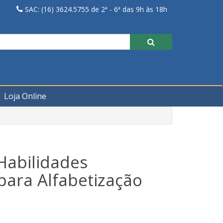
SAC: (16) 3624.5755 de 2ª - 6ª das 9h às 18h
Loja Online
Habilidades
para Alfabetização