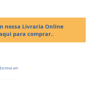
 nossa Livraria Online
 aqui para comprar.
.
Escreva um