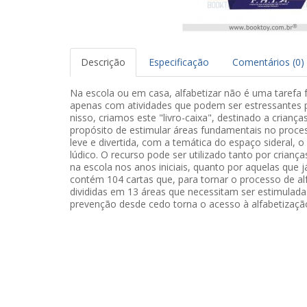
Descrição
Especificação
Comentários (0)
Na escola ou em casa, alfabetizar não é uma tarefa fá
apenas com atividades que podem ser estressantes p
nisso, criamos este "livro-caixa", destinado a crianç
propósito de estimular áreas fundamentais no proce
leve e divertida, com a temática do espaço sideral, o
lúdico. O recurso pode ser utilizado tanto por crianç
na escola nos anos iniciais, quanto por aquelas que já
contém 104 cartas que, para tornar o processo de al
divididas em 13 áreas que necessitam ser estimuladas
prevenção desde cedo torna o acesso à alfabetização