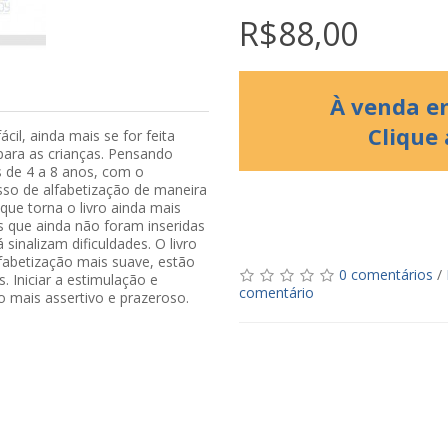
R$88,00
À venda em
Clique
cil, ainda mais se for feita
ara as crianças. Pensando
as de 4 a 8 anos, com o
sso de alfabetização de maneira
 que torna o livro ainda mais
as que ainda não foram inseridas
 sinalizam dificuldades. O livro
fabetização mais suave, estão
0 comentários
/
. Iniciar a estimulação e
comentário
 mais assertivo e prazeroso.