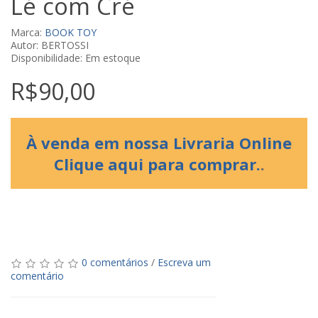
Lé com Cré
Marca:
BOOK TOY
Autor: BERTOSSI
Disponibilidade: Em estoque
R$90,00
À venda em nossa Livraria Online
Clique aqui para comprar.
.
0 comentários
/
Escreva um
comentário