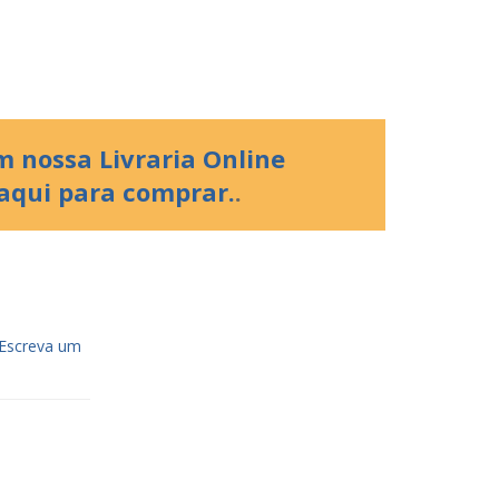
 nossa Livraria Online
 aqui para comprar.
.
Escreva um