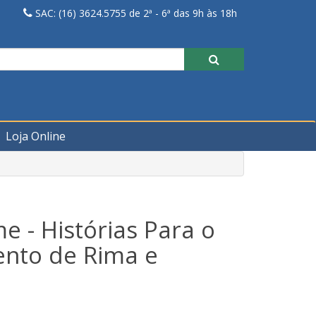
SAC: (16) 3624.5755 de 2ª - 6ª das 9h às 18h
Loja Online
e - Histórias Para o
nto de Rima e