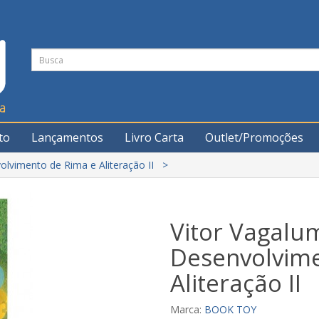
to
Lançamentos
Livro Carta
Outlet/Promoções
olvimento de Rima e Aliteração II
Vitor Vagalum
Desenvolvime
Aliteração II
Marca:
BOOK TOY