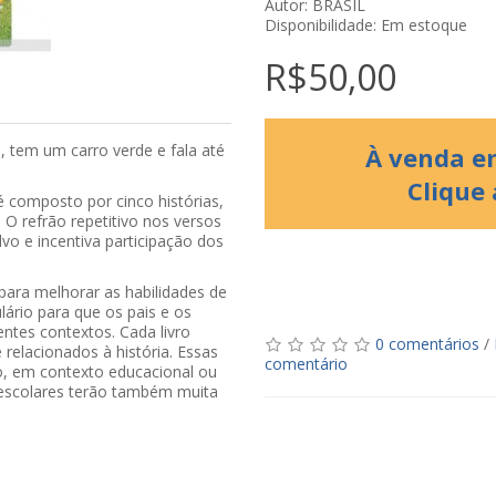
Autor: BRASIL
Disponibilidade: Em estoque
R$50,00
, tem um carro verde e fala até
À venda em
Clique
 composto por cinco histórias,
 O refrão repetitivo nos versos
vo e incentiva participação dos
as para melhorar as habilidades de
lário para que os pais e os
ntes contextos. Cada livro
0 comentários
/
 relacionados à história. Essas
comentário
co, em contexto educacional ou
 escolares terão também muita